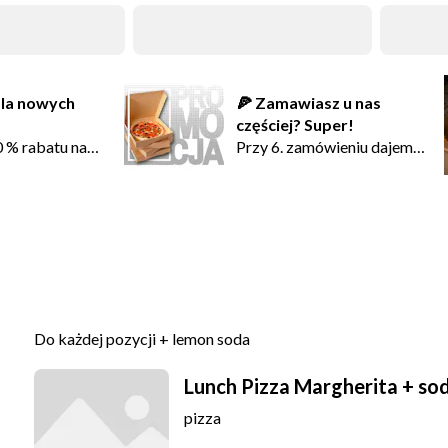
la nowych
🍕 Zamawiasz u nas
częściej? Super!
 % rabatu na
Przy 6. zamówieniu dajemy
mówienie online
Ci -25% zniżki! 🎉
menu i dodaj
Dołącz do programu
one dania do
lojalnościowego Villaggio
Pizza i zgarniaj rabaty za
Lunch
arzu
bycie z nami 💛
 podaj swoje
sz SMS z
Do każdej pozycji + lemon soda
wym kodem
na to
Lunch Pizza Margherita + so
.
pizza