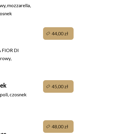
wy, mozzarella,
zosnek
44,00 zł
FIOR DI
rowy,
nek
45,00 zł
poli, czosnek
48,00 zł
oss