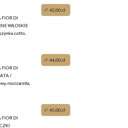
42,00 zł
FIOR DI
ARNE WŁOSKIE
szynka cotto,
44,00 zł
FIOR DI
ATA /
wy, mozzarella,
45,00 zł
FIOR DI
YCZKI