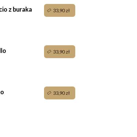
cio z buraka
33,90 zł
llo
33,90 zł
io
33,90 zł