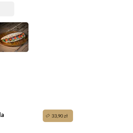
da
33,90 zł