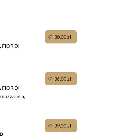
30,00 zł
FIOR DI
36,00 zł
FIOR DI
mozzarella,
39,00 zł
io