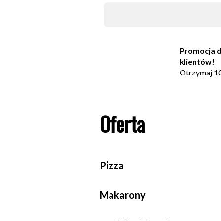
Promocja d
klientów!
Otrzymaj 10
pierwsze za
1. Wejdź w 
swoje ulubi
Oferta
koszyka.
2. W formul
zamówienia,
dane.
3. Otrzyma
Pizza
jednorazo
rabatowym 
zamówienie
Makarony