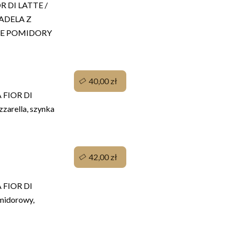
 DI LATTE /
ADELA Z
ONE POMIDORY
40,00 zł
FIOR DI
zarella, szynka
42,00 zł
FIOR DI
midorowy,