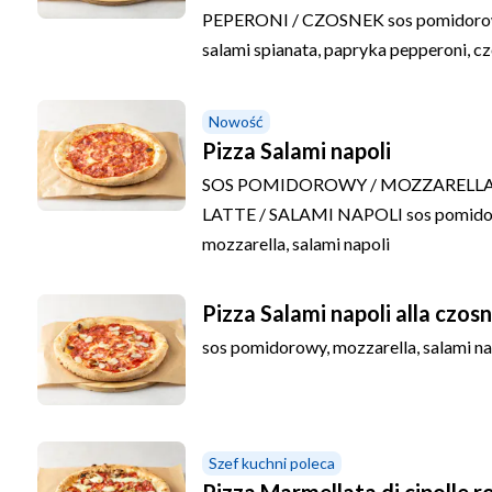
PEPERONI / CZOSNEK
sos pomidoro
salami spianata, papryka pepperoni, c
Nowość
Pizza Salami napoli
SOS POMIDOROWY / MOZZARELLA 
LATTE / SALAMI NAPOLI
sos pomido
mozzarella, salami napoli
Pizza Salami napoli alla czos
sos pomidorowy, mozzarella, salami na
Szef kuchni poleca
Pizza Marmellata di cipolle r